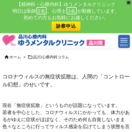
X
【精神科・心療内科】ゆうメンタルクリニック
明日は医師
2名
、心理士
3名
が勤務しています。
初めての方もお気軽にお越しください。
診察申込
MENU

ホーム
>

品川/心療内科コラム
コロナウィルスの無症状拡散は、人間の「コントロー
ル幻想」のせいです。
現在「無症状拡散」というものが話題になっています。
若者を中心とした、コロナウィルスにかかっても、体力があ
るがゆえに症状がほぼなく、そのため何も自覚しないまま
色々なところに行ってウィルス感染を広げてしまう状態を言